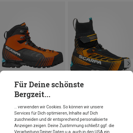
Für Deine schönste
Bergzeit...
Du sparst 17%
Größen
41
Scarpa
… verwenden wir Cookies. So können wir unsere
Herren Ribelle Lite HD Schuhe
Services für Dich optimieren, Inhalte auf Dich
CHF 395.80
zuschneiden und dir entsprechend personalisierte
Anzeigen zeigen. Deine Zustimmung schließt ggf. die
Verarbeitung Deiner Daten u.a. auch in den USA ein.