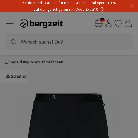
Kaufe mind. 3 Artikel für mind. CHF 200 und spare 10 %
auf den günstigsten mit Code
Extra10
Bekleidung
Hosen
Fahrradhosen