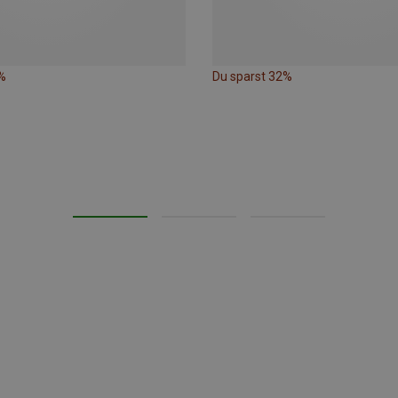
%
Du sparst 32%