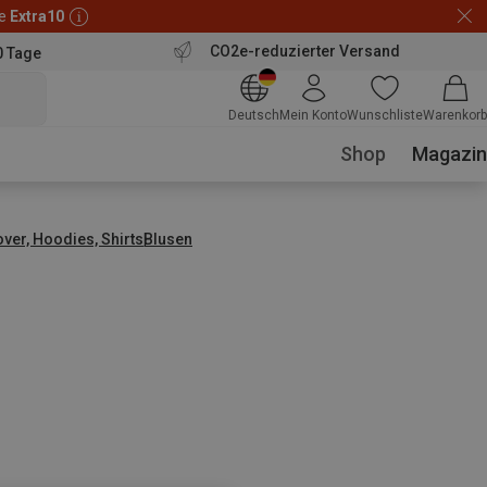
de
Extra10
CO2e-reduzierter Versand
0 Tage
Deutsch
Mein Konto
Wunschliste
Warenkorb
Shop
Magazin
over, Hoodies, Shirts
Blusen