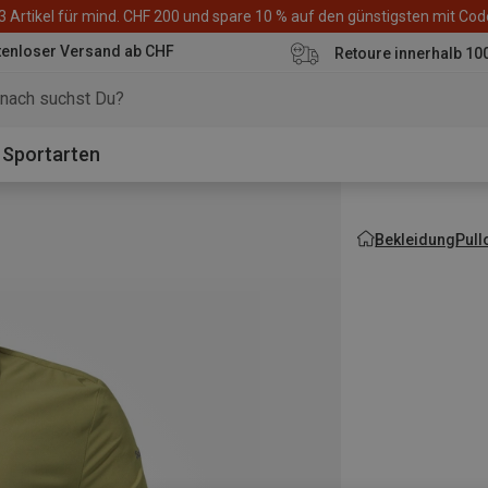
3 Artikel für mind. CHF 200 und spare 10 % auf den günstigsten mit Co
tenloser Versand ab CHF
Retoure innerhalb 10
Sportarten
Bekleidung
Pull