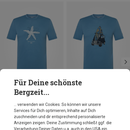
Für Deine schönste
Bergzeit...
Du sparst 19%
Größen
M
Super.Natural
… verwenden wir Cookies. So können wir unsere
Herren Sea Star T-Shirt
Services für Dich optimieren, Inhalte auf Dich
CHF 79.95
zuschneiden und dir entsprechend personalisierte
Anzeigen zeigen. Deine Zustimmung schließt ggf. die
Verarbeitung Deiner Daten u.a. auch in den USA ein.