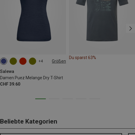
Du sparst 63%
Größen
+4
M
L
XL
XXL
Salewa
Damen Puez Melange Dry T-Shirt
CHF 39.60
Beliebte Kategorien