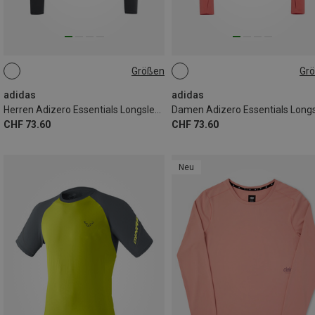
Größen
Gr
S
M
L
XL
XS
S
M
L
adidas
adidas
Herren Adizero Essentials Longsleeve
CHF 73.60
CHF 73.60
Neu