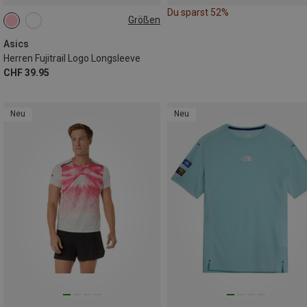
Du sparst 52%
Größen
S
M
L
XL
XXL
Asics
Herren Fujitrail Logo Longsleeve
CHF 39.95
Neu
Neu