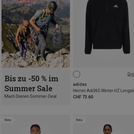
Gr
Bis zu -50 % im
S
M
L
XL
XXL
adidas
Summer Sale
Mach Deinen Sommer-Deal
CHF 73.60
Neu
Neu