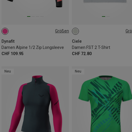
Größen
Gr
XS
S
XS
S
M
L
XL
Dynafit
Ciele
Damen Alpine 1/2 Zip Longsleeve
Damen FST 2 T-Shirt
CHF 109.95
CHF 72.80
Neu
Neu