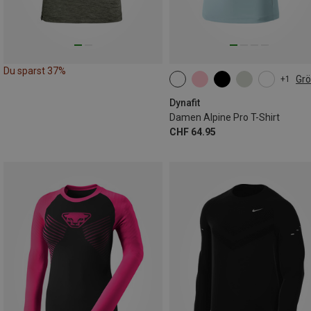
Du sparst 37%
Gr
+1
XS
S
M
L
XL
Dynafit
Damen Alpine Pro T-Shirt
CHF 64.95