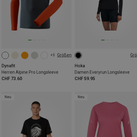
Größen
Gr
+3
S
M
L
XL
XXL
XS
S
M
L
XL
Dynafit
Hoka
Herren Alpine Pro Longsleeve
Damen Everyrun Longsleeve
CHF 73.60
CHF 59.95
Neu
Neu