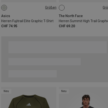
Größen
Gr
S
M
L
XL
XXL
S
M
L
Asics
The North Face
Herren Fujitrail Elite Graphic T-Shirt
CHF 74.95
CHF 69.20
Neu
Neu