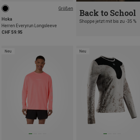
Größen
Back to School
S
M
L
XL
Hoka
Shoppe jetzt mit bis zu -35 %
Herren Everyrun Longsleeve
CHF 59.95
Neu
Neu