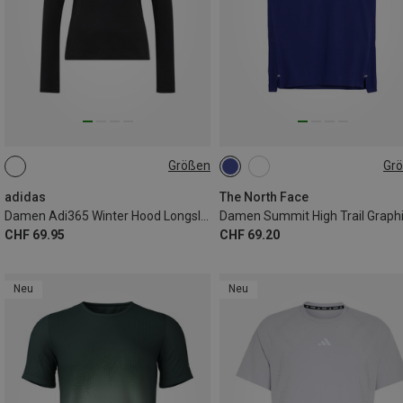
Größen
Gr
XS
S
M
L
XL
S
M
L
XL
adidas
The North Face
Damen Adi365 Winter Hood Longsleeve
CHF 69.95
CHF 69.20
Neu
Neu