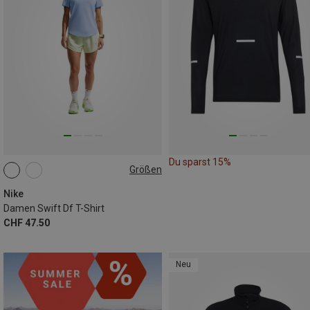
Du sparst 15%
Größen
XS
S
M
L
XL
XXL
Nike
Damen Swift Df T-Shirt
CHF 47.50
Neu