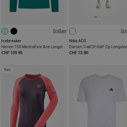
Größen
Gr
S
M
L
XL
XXL
XS
S
M
L
Icebreaker
Nike ACG
Herren 150 MerinoFine Ace Longsleeve
Damen Trail Df Half Zip Longsle
CHF 109.95
CHF 72.80
Neu