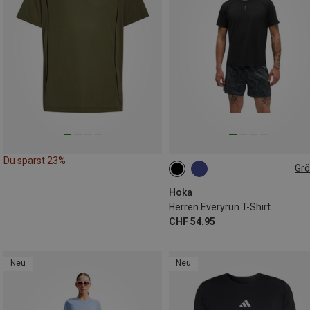
Du sparst 23%
Gr
S
M
L
XL
Hoka
Herren Everyrun T-Shirt
CHF 54.95
Neu
Neu