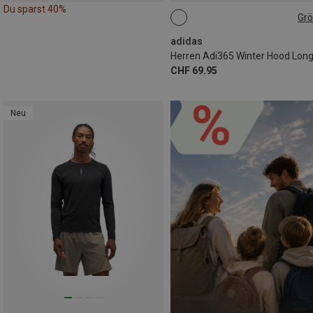
Du sparst 40%
Gr
S
M
L
XL
XXL
adidas
CHF 69.95
Neu