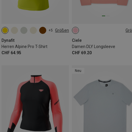
Größen
Gr
+5
S
M
L
XL
XXL
XS
S
M
L
XL
Dynafit
Ciele
Herren Alpine Pro T-Shirt
Damen DLY Longsleeve
CHF 64.95
CHF 69.20
Neu