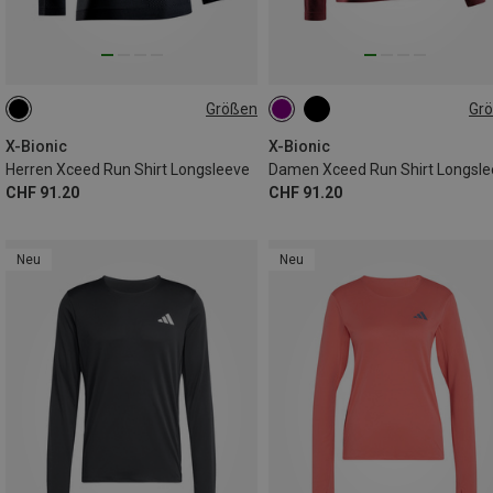
Größen
Gr
S
M
L
XL
XXL
XS
S
M
L
XL
X-Bionic
X-Bionic
Herren Xceed Run Shirt Longsleeve
Damen Xceed Run Shirt Longsle
CHF 91.20
CHF 91.20
Neu
Neu