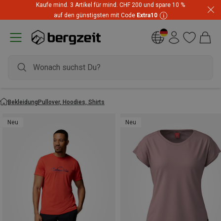
Highlights zum unschlagbaren Preis! Bis zu -60 % im
Summer Sale
Bekleidung
Pullover, Hoodies, Shirts
Neu
Neu