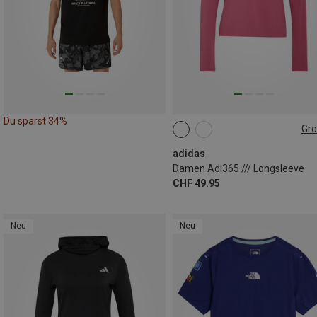
Du sparst 34%
Gr
S
M
L
XL
adidas
Damen Adi365 /// Longsleeve
CHF 49.95
Neu
Neu