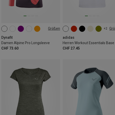
Größen
Gr
+2
XS
S
M
L
XL
S
M
XL
XXL
Dynafit
adidas
Damen Alpine Pro Longsleeve
CHF 73.60
CHF 27.45