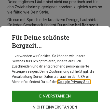
Deine täglichen Läufe sind nicht nur praktisch und für
das Zwiebelprinzip geeignet, sondern zugleich auch so
vielfältig wie Dein Style.
Ob nun mit Spruch oder kreativem Design, Laufshirts
für jeden Geschmack findest Du
online bei Bergzeit
.
Stöbere jetzt in unserer riesigen Vielfalt an
Laufshirts
für Damen, Herren und Kinder
, stelle Dein neues
Für Deine schönste
Lauf-Outfit von beliebten Marken wie
Gore Wear,
Bergzeit...
Mammut oder Patagonia
zusammen und bestelle es
online zu günstigen Preisen.
… verwenden wir Cookies. So können wir unsere
Services für Dich optimieren, Inhalte auf Dich
zuschneiden und dir entsprechend personalisierte
Anzeigen zeigen. Deine Zustimmung schließt ggf. die
Verarbeitung Deiner Daten u.a. auch in den USA ein.
Mehr Infos findest Du auf der
Google Privacy Site.
EINVERSTANDEN
NICHT EINVERSTANDEN