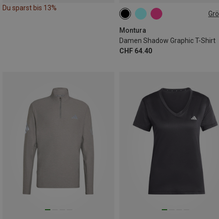
Du sparst bis 13%
Gr
XS
S
M
L
Montura
Damen Shadow Graphic T-Shirt
CHF 64.40