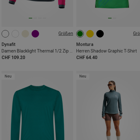
Größen
Gr
XS
S
M
L
XL
S
M
L
Dynafit
Montura
Damen Blacklight Thermal 1/2 Zip Longsleeve
Herren Shadow Graphic T-Shirt
CHF 109.20
CHF 64.40
Neu
Neu