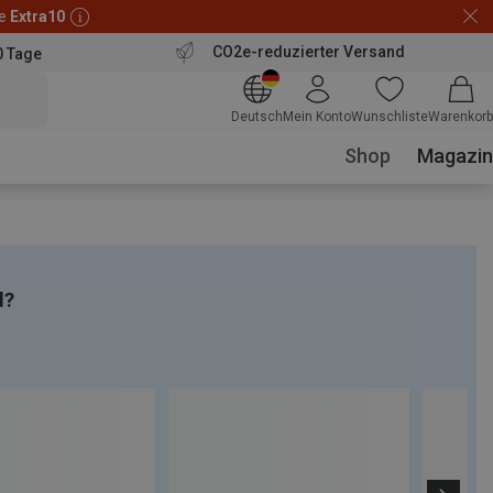
de
Extra10
CO2e-reduzierter Versand
0 Tage
Deutsch
Mein Konto
Wunschliste
Warenkorb
Shop
Magazin
d?