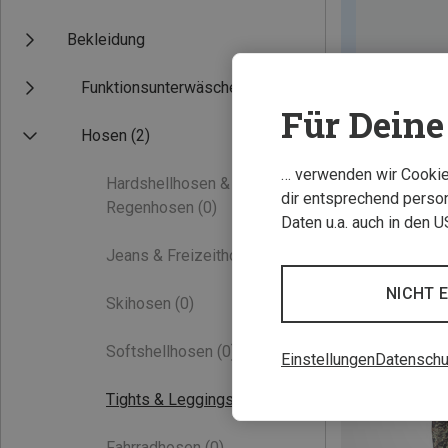
Bekleidung
Funktionsunterwäsche
Für Deine 
Hosen
(2)
… verwenden wir Cookies
Hardshellhosen &
dir entsprechend person
Regenhosen
(0)
Daten u.a. auch in den 
Jeans & Freizeithosen
(0)
NICHT 
Skihosen
(0)
Softshellhosen
(0)
Einstellungen
Datenschu
Tights & Leggings
(1)
Fahrradhosen
(0)