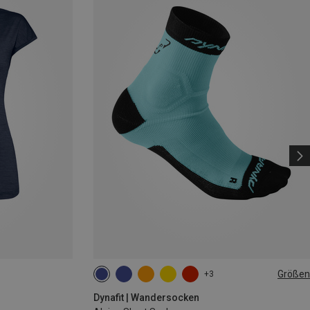
Größen
+3
35|36|37|38
39|40|41|42
43|44|45|46
Dynafit | Wandersocken