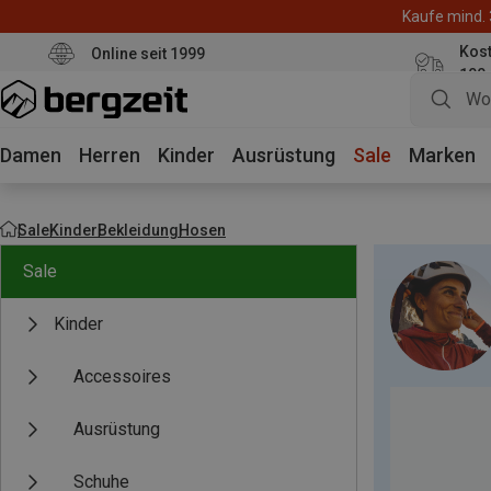
Kaufe mind. 
Kos
Online seit 1999
100
Damen
Herren
Kinder
Ausrüstung
Sale
Marken
Sale
Kinder
Bekleidung
Hosen
Sale
Kinder
Accessoires
Ausrüstung
Schuhe