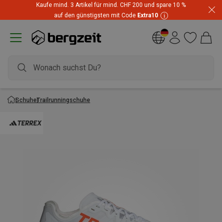
Kaufe mind. 3 Artikel für mind. CHF 200 und spare 10 %
auf den günstigsten mit Code
Extra10
Schuhe
Trailrunningschuhe