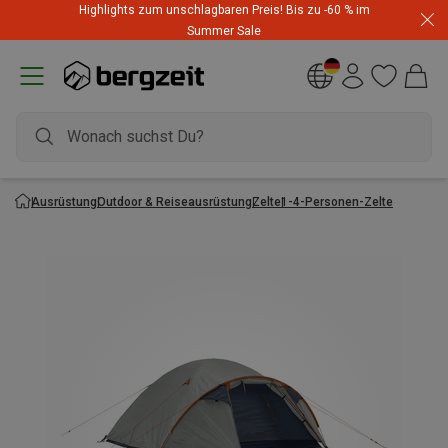
Kaufe mind. 3 Artikel für mind. CHF 200 und spare 10 %
Highlights zum unschlagbaren Preis! Bis zu -60 % im
auf den günstigsten mit Code
Extra10
Summer Sale
Ausrüstung
Outdoor & Reiseausrüstung
Zelte
1-4-Personen-Zelte