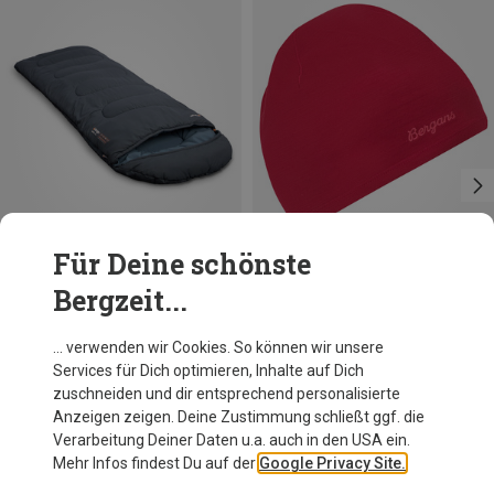
Für Deine schönste
Bergzeit...
Größen
Größen
MAX. 200CM
ONE SIZE
Vango
Bergans
… verwenden wir Cookies. So können wir unsere
Gravity Single Schlafsack
Merino Tech Mütze
Services für Dich optimieren, Inhalte auf Dich
CHF 40.95
CHF 39.95
zuschneiden und dir entsprechend personalisierte
Anzeigen zeigen. Deine Zustimmung schließt ggf. die
Verarbeitung Deiner Daten u.a. auch in den USA ein.
Mehr Infos findest Du auf der
Google Privacy Site.