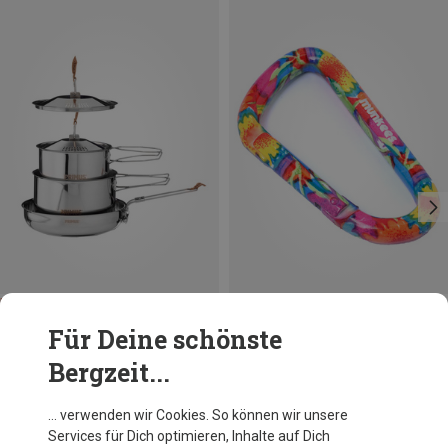
Du sparst bis 12%
Größen
8CM
Für Deine schönste
Munkees
Bergzeit...
Blumen-Karabiner
CHF 5.65
… verwenden wir Cookies. So können wir unsere
Services für Dich optimieren, Inhalte auf Dich