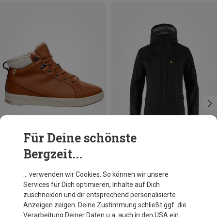
Für Deine schönste
Bergzeit...
Du sparst 17%
Größen
XS
S
M
L
Fjällräven
… verwenden wir Cookies. So können wir unsere
Damen Bergtagen GTX Touring Jacke
Services für Dich optimieren, Inhalte auf Dich
CHF 675.20
zuschneiden und dir entsprechend personalisierte
Anzeigen zeigen. Deine Zustimmung schließt ggf. die
Verarbeitung Deiner Daten u.a. auch in den USA ein.