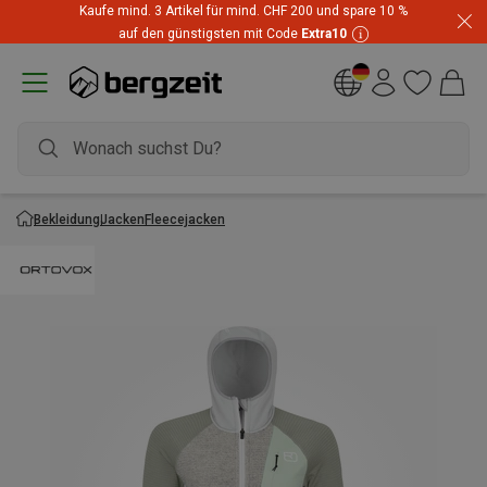
Kaufe mind. 3 Artikel für mind. CHF 200 und spare 10 %
auf den günstigsten mit Code
Extra10
Bekleidung
Jacken
Fleecejacken