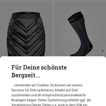
Für Deine schönste
Bergzeit...
Du sparst 21%
Größen
XS
S
M
L
Grüezi Bag
… verwenden wir Cookies. So können wir unsere
Damen DownWool Rock
Services für Dich optimieren, Inhalte auf Dich
CHF 144.95
zuschneiden und dir entsprechend personalisierte
Anzeigen zeigen. Deine Zustimmung schließt ggf. die
Verarbeitung Deiner Daten u.a. auch in den USA ein.