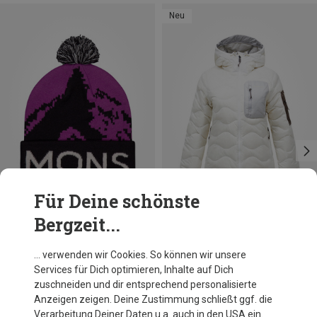
Neu
Für Deine schönste
Bergzeit...
Du sparst 37%
Größen
+1
M
L
Peak Performance
… verwenden wir Cookies. So können wir unsere
Damen Helium Utility Down Hoodie Jacke
Services für Dich optimieren, Inhalte auf Dich
CHF 319.95
zuschneiden und dir entsprechend personalisierte
Anzeigen zeigen. Deine Zustimmung schließt ggf. die
Verarbeitung Deiner Daten u.a. auch in den USA ein.