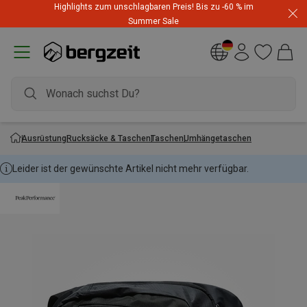
Kaufe mind. 3 Artikel für mind. CHF 200 und spare 10 %
Highlights zum unschlagbaren Preis! Bis zu -60 % im
auf den günstigsten mit Code
Extra10
Summer Sale
Ausrüstung
Rucksäcke & Taschen
Taschen
Umhängetaschen
Leider ist der gewünschte Artikel nicht mehr verfügbar.