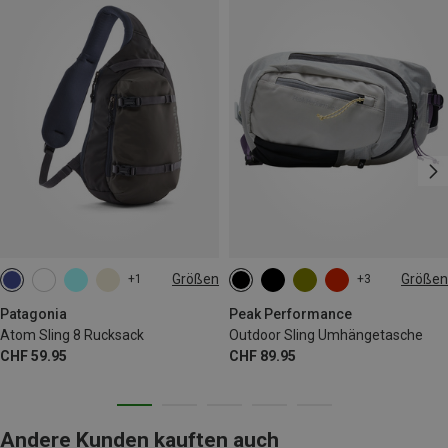
Größen
Größen
+1
+3
8L
4.5L
Patagonia
Peak Performance
Atom Sling 8 Rucksack
Outdoor Sling Umhängetasche
CHF 59.95
CHF 89.95
Andere Kunden kauften auch