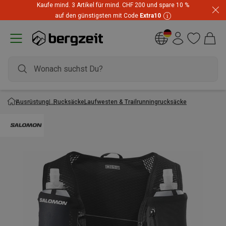
Kaufe mind. 3 Artikel für mind. CHF 200 und spare 10 %
auf den günstigsten mit Code
Extra10
Ausrüstung
Rucksäcke
Laufwesten & Trailrunningrucksäcke