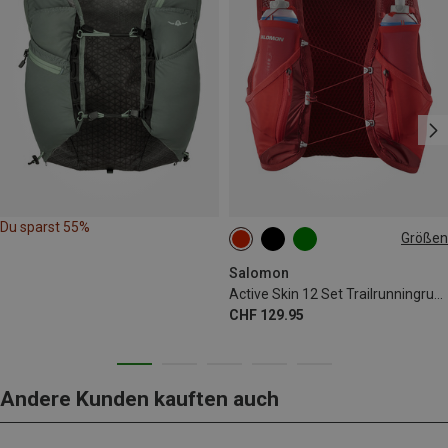
Du sparst 55%
Größen
12L | M
12L | XL
12L | L
12L | XS
12L | S
Salomon
Active Skin 12 Set Trailrunningrucksack
CHF 129.95
Andere Kunden kauften auch