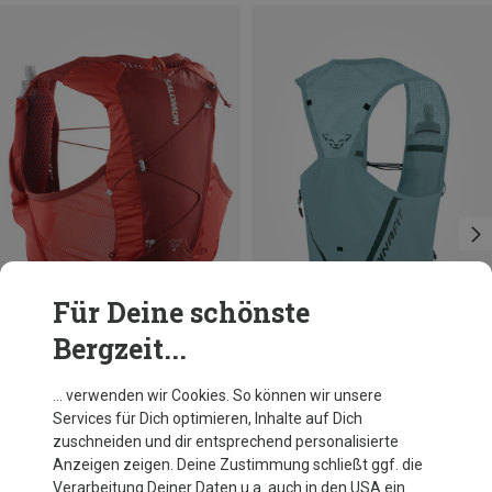
Für Deine schönste
Bergzeit...
Du sparst 20%
Größen
4L | M
4L | XS
4L | L
4L | XL
Salomon
… verwenden wir Cookies. So können wir unsere
Active Skin 4 Set Trailrunningrucksack
Services für Dich optimieren, Inhalte auf Dich
CHF 97.95
zuschneiden und dir entsprechend personalisierte
Anzeigen zeigen. Deine Zustimmung schließt ggf. die
Verarbeitung Deiner Daten u.a. auch in den USA ein.