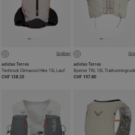
Größen
Gr
15L | S
15L | M
10L | XS
10L | M
10L | L
10L | S
adidas Terrex
adidas Terrex
Techrock Climacool Hike 15L Laufweste
CHF 138.20
CHF 197.80