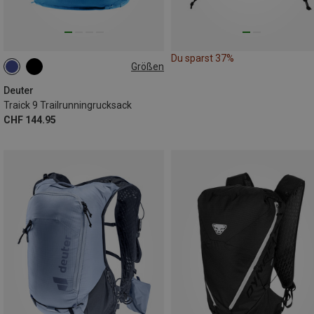
Du sparst 37%
Größen
9L | M
9L | S
9L | L
Deuter
Traick 9 Trailrunningrucksack
CHF 144.95