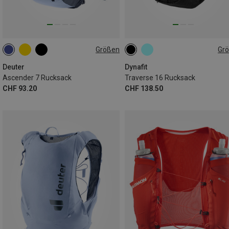
Größen
Gr
7L
16L | M-L
Deuter
Dynafit
Ascender 7 Rucksack
Traverse 16 Rucksack
CHF 93.20
CHF 138.50