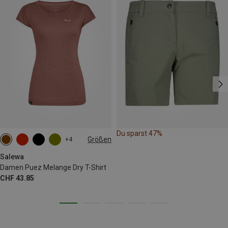
Du sparst 47%
Größen
+4
XS
S
M
L
XL
XXL
Salewa
Damen Puez Melange Dry T-Shirt
CHF 43.85