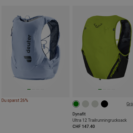
Du sparst 26%
Gr
12L | S
12L | XL
12L | XS
12L | M
12L | L
Dynafit
Ultra 12 Trailrunningrucksack
CHF 147.40