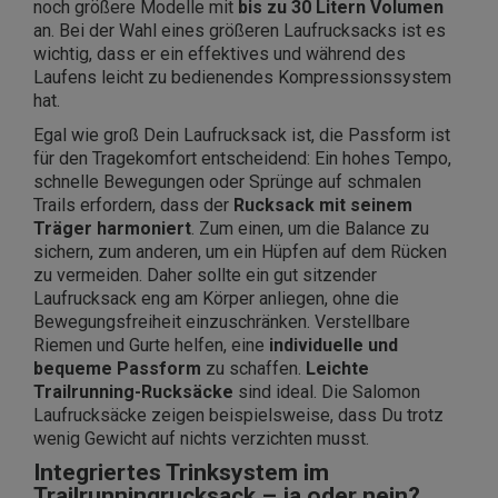
noch größere Modelle mit
bis zu 30 Litern Volumen
an. Bei der Wahl eines größeren Laufrucksacks ist es
wichtig, dass er ein effektives und während des
Laufens leicht zu bedienendes Kompressionssystem
hat.
Egal wie groß Dein Laufrucksack ist, die Passform ist
für den Tragekomfort entscheidend: Ein hohes Tempo,
schnelle Bewegungen oder Sprünge auf schmalen
Trails erfordern, dass der
Rucksack mit seinem
Träger harmoniert
. Zum einen, um die Balance zu
sichern, zum anderen, um ein Hüpfen auf dem Rücken
zu vermeiden. Daher sollte ein gut sitzender
Laufrucksack eng am Körper anliegen, ohne die
Bewegungsfreiheit einzuschränken. Verstellbare
Riemen und Gurte helfen, eine
individuelle und
bequeme Passform
zu schaffen.
Leichte
Trailrunning-Rucksäcke
sind ideal. Die Salomon
Laufrucksäcke zeigen beispielsweise, dass Du trotz
wenig Gewicht auf nichts verzichten musst.
Integriertes Trinksystem im
Trailrunningrucksack – ja oder nein?