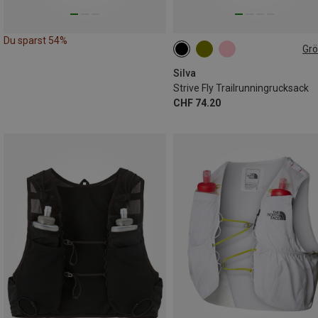
Du sparst 54%
Gr
10L | XS
10L | M
10L | S
Silva
Strive Fly Trailrunningrucksack
CHF 74.20