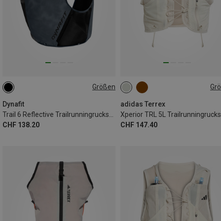
Größen
Gr
6L | M-L
6L | XL
6L | XS-S
5L | L
5L | S
5L | XS
Dynafit
adidas Terrex
Trail 6 Reflective Trailrunningrucksack
Xperior TRL 5L Trailrunningruck
CHF 138.20
CHF 147.40