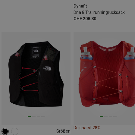
Dynafit
Dna 8 Trailrunningrucksack
CHF 208.80
Du sparst 28%
Größen
5L | XL
5L | S
5L | M