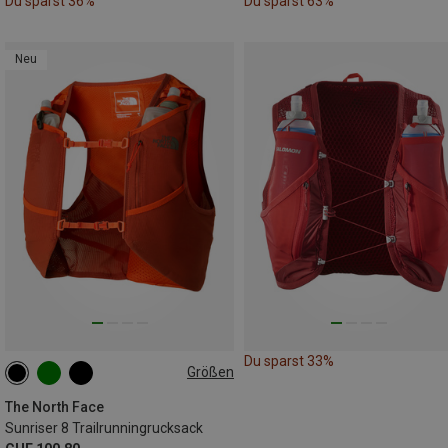
Du sparst 36%
Du sparst 63%
Neu
Du sparst 33%
Größen
8L | S
8L | M
8L | XS
8L | L
8L | XL
The North Face
Sunriser 8 Trailrunningrucksack