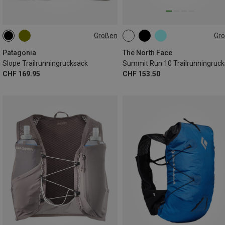
Größen
Gr
4L | L
4L | S
4L | XS
10L | S
10L | XL
10L | M
4L | M
10L | XS
10L | L
Patagonia
The North Face
Slope Trailrunningrucksack
CHF 169.95
CHF 153.50