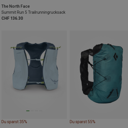
5L | XS
The North Face
Summit Run 5 Trailrunningrucksack
CHF 136.30
Du sparst 35%
Du sparst 55%