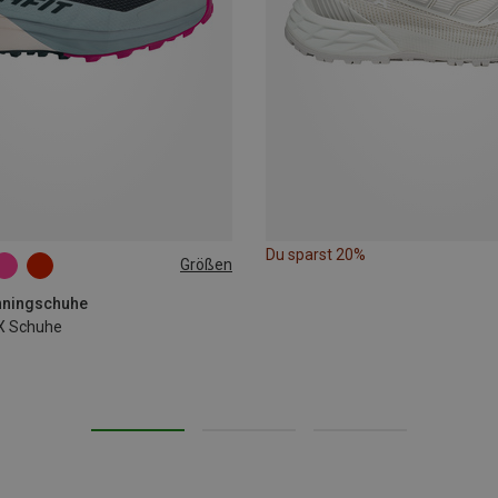
Du sparst 20%
Größen
runningschuhe
X Schuhe