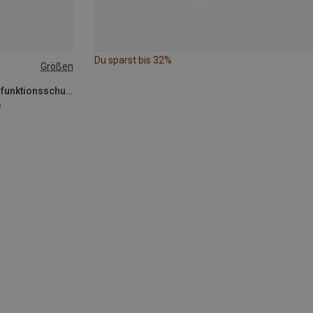
Du sparst bis 32%
Größen
Scarpa | Zustiegsschuhe & Multifunktionsschuhe
e