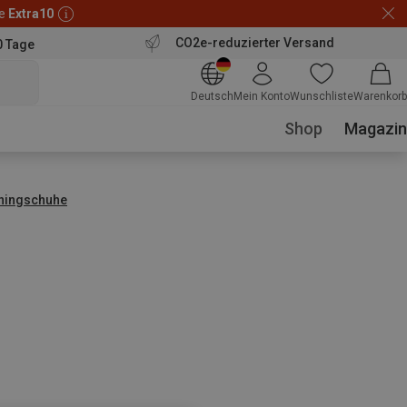
de
Extra10
CO2e-reduzierter Versand
0 Tage
Deutsch
Mein Konto
Wunschliste
Warenkorb
Shop
Magazin
nningschuhe