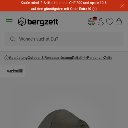
Kaufe mind. 3 Artikel für mind. CHF 200 und spare 10 %
auf den günstigsten mit Code
Extra10
Ausrüstung
Outdoor & Reiseausrüstung
Zelte
1-4-Personen-Zelte