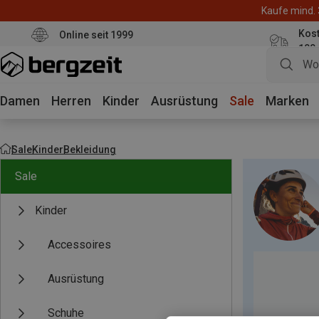
Kaufe mind. 
Kos
Online seit 1999
100
Damen
Herren
Kinder
Ausrüstung
Sale
Marken
Sale
Kinder
Bekleidung
Sale
Kinder
Accessoires
Ausrüstung
Schuhe