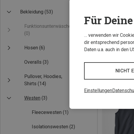
Bekleidung
(53)
Für Deine 
Funktionsunterwäsche
(0)
… verwenden wir Cookies
dir entsprechend person
Hosen
(6)
Daten u.a. auch in den 
Overalls
(3)
NICHT 
Pullover, Hoodies,
Shirts
(14)
Einstellungen
Datenschu
Westen
(3)
Fleecewesten
(1)
Isolationswesten
(2)