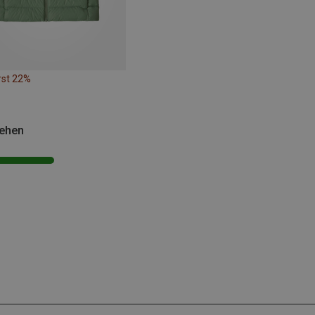
rst 22%
sehen