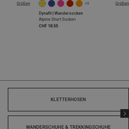
Größen
Größen
+3
L
35|36|37|38
39|40|41|42
43|44|45|46
Dynafit | Wandersocken
Alpine Short Socken
CHF 18.55
KLETTERHOSEN
WANDERSCHUHE & TREKKINGSCHUHE