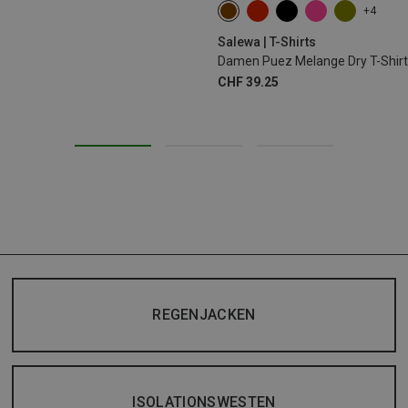
+4
XS
S
M
L
XL
XX
Salewa | T-Shirts
Damen Puez Melange Dry T-Shirt
CHF 39.25
REGENJACKEN
ISOLATIONSWESTEN