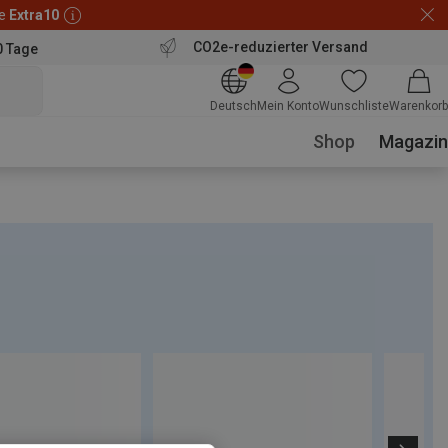
de
Extra10
CO2e-reduzierter Versand
0 Tage
Deutsch
Mein Konto
Wunschliste
Warenkorb
Shop
Magazin