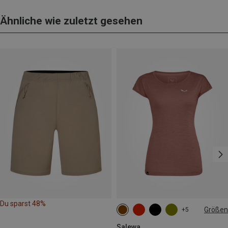
Ähnliche wie zuletzt gesehen
Du sparst 48%
Größen
+5
XS
S
M
L
XL
XXL
Salewa