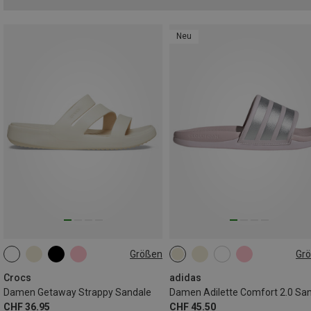
Neu
Größen
Gr
36|37
37|38
38|39
36.5|37
38
39|39.5
39|40
41|42
42|43
40.5|41
42
Crocs
adidas
Damen Getaway Strappy Sandale
CHF 36.95
CHF 45.50