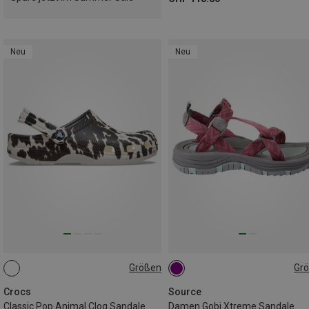
Neu
Neu
Größen
Gr
37
38
39
40
42
Crocs
Source
Classic Pop Animal Clog Sandale
Damen Gobi Xtreme Sandale