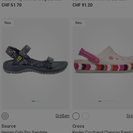
CHF 51.70
CHF 91.20
Neu
Neu
Größen
Gr
41
42
43
44
46
Source
Crocs
Herren Gobi Pro Sandale