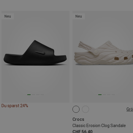
Neu
Neu
Du sparst 24%
Gr
Crocs
Classic Erosion Clog Sandale
CHF 56.40