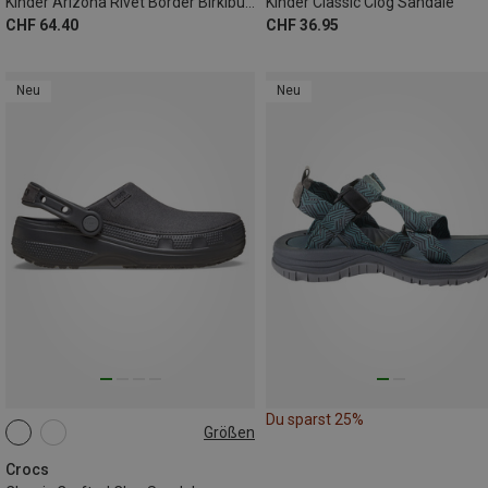
Kinder Arizona Rivet Border Birkibuc Sandalen
Kinder Classic Clog Sandale
CHF 64.40
CHF 36.95
Neu
Neu
Du sparst 25%
Größen
Crocs