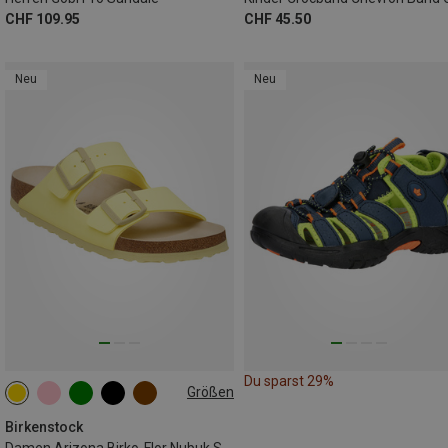
CHF 109.95
CHF 45.50
Neu
Neu
Du sparst 29%
Größen
37
38
39
40
41
42
Birkenstock
Damen Arizona Birko-Flor Nubuk Sandalen