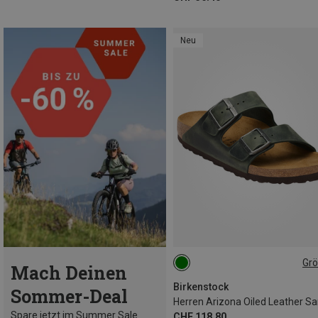
Neu
Gr
Mach Deinen
42
Birkenstock
Sommer-Deal
Spare jetzt im Summer Sale
CHF 118.80