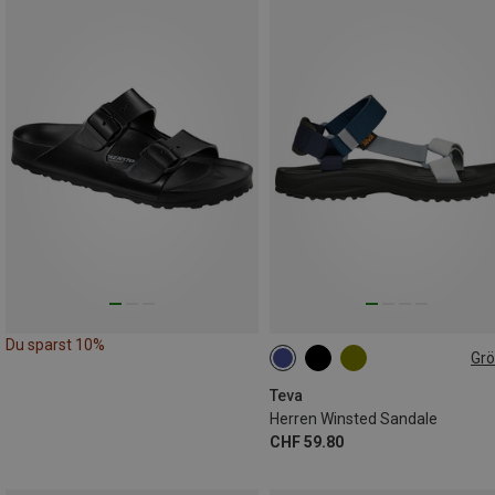
Du sparst 10%
Gr
43
44.5
45.5
47
Teva
Herren Winsted Sandale
CHF 59.80