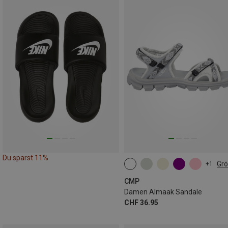
Du sparst 11%
Gr
+1
CMP
Damen Almaak Sandale
CHF 36.95