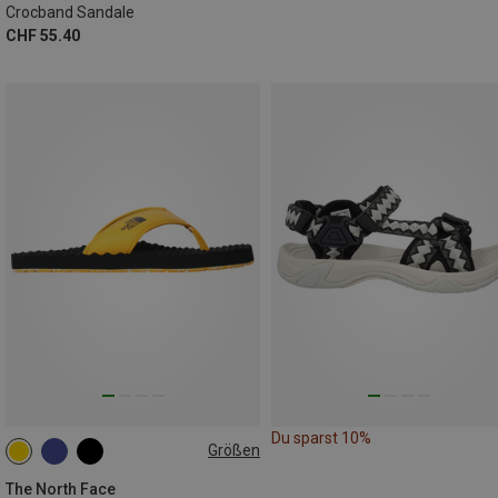
Crocband Sandale
CHF 55.40
Du sparst 10%
Größen
39
40.5
47
The North Face