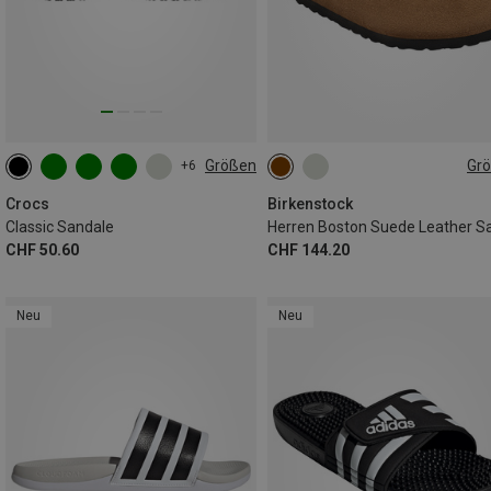
Größen
Gr
+6
41
42
43
44
45
46
Crocs
Birkenstock
Classic Sandale
CHF 50.60
CHF 144.20
Neu
Neu