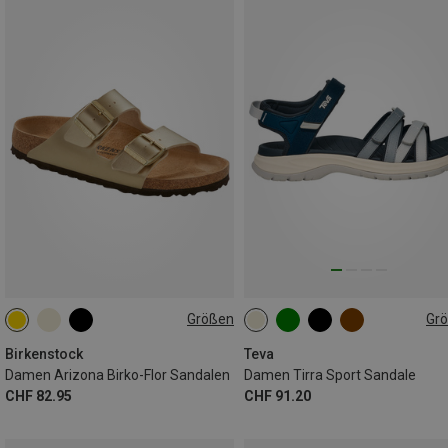
Größen
Gr
37
38
40
41
42
Birkenstock
Teva
Damen Arizona Birko-Flor Sandalen
Damen Tirra Sport Sandale
CHF 82.95
CHF 91.20