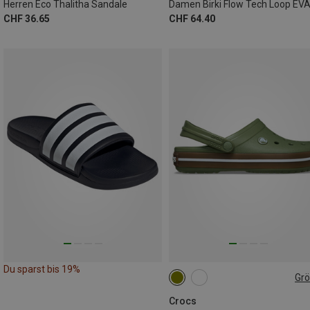
Herren Eco Thalitha Sandale
CHF 36.65
CHF 64.40
Du sparst bis 19%
Gr
Crocs