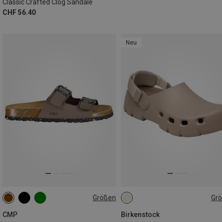
Classic Crafted Clog Sandale
CHF 56.40
Neu
Größen
Gr
37
39
CMP
Birkenstock