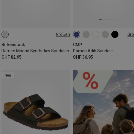
Größen
Gr
38
36
37
38
39
40
41
Birkenstock
CMP
Damen Madrid Synthetics Sandalen
Damen Adib Sandale
CHF 82.95
CHF 36.95
Neu