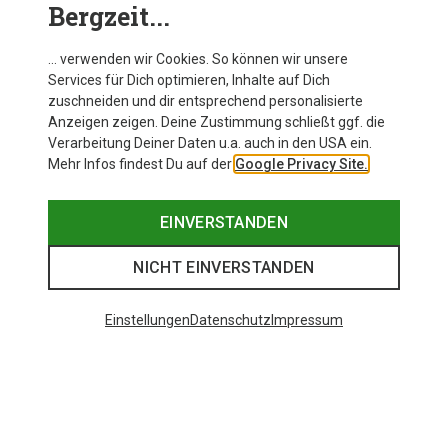
Bergzeit...
48 von 348 Artikel angesehen
… verwenden wir Cookies. So können wir unsere
Services für Dich optimieren, Inhalte auf Dich
zuschneiden und dir entsprechend personalisierte
Anzeigen zeigen. Deine Zustimmung schließt ggf. die
MEHR ARTIKEL ANZEIGEN
Verarbeitung Deiner Daten u.a. auch in den USA ein.
Mehr Infos findest Du auf der
Google Privacy Site.
Ähnliche wie zuletzt gesehen
EINVERSTANDEN
NICHT EINVERSTANDEN
Einstellungen
Datenschutz
Impressum