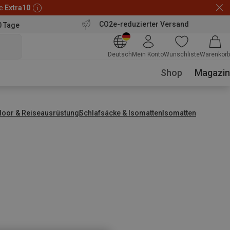
de
Extra10
CO2e-reduzierter Versand
0 Tage
Deutsch
Mein Konto
Wunschliste
Warenkorb
Shop
Magazin
door & Reiseausrüstung
Schlafsäcke & Isomatten
Isomatten