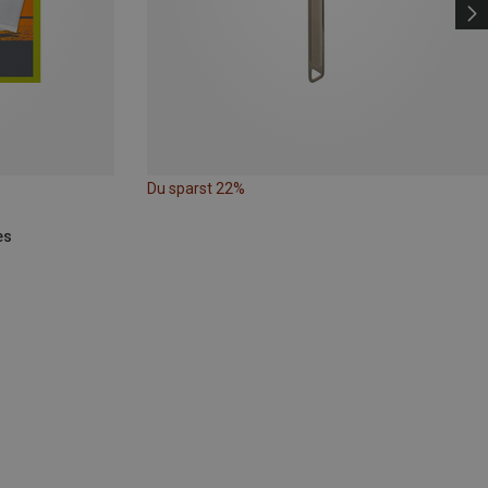
Du sparst 22%
es