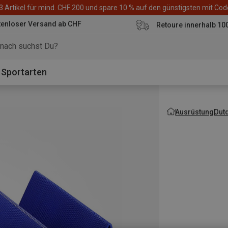
3 Artikel für mind. CHF 200 und spare 10 % auf den günstigsten mit Co
tenloser Versand ab CHF
Retoure innerhalb 10
Sportarten
Ausrüstung
Out