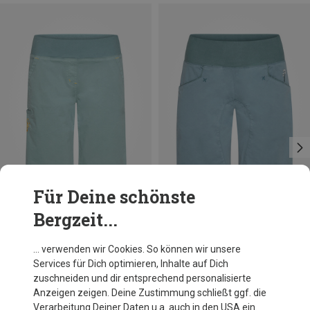
Für Deine schönste
Bergzeit...
Du sparst 31%
Größen
S
L
XL
Chillaz
… verwenden wir Cookies. So können wir unsere
Damen Arco Shorts
Services für Dich optimieren, Inhalte auf Dich
CHF 83.30
zuschneiden und dir entsprechend personalisierte
Anzeigen zeigen. Deine Zustimmung schließt ggf. die
Verarbeitung Deiner Daten u.a. auch in den USA ein.