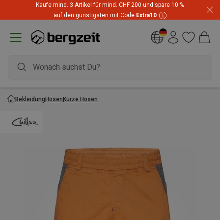
Kaufe mind. 3 Artikel für mind. CHF 200 und spare 10 %
auf den günstigsten mit Code
Extra10
Bekleidung
Hosen
Kurze Hosen