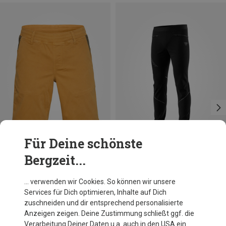
Für Deine schönste
Bergzeit...
Du sparst 44%
Größen
S
M
L
XL
Dynafit
… verwenden wir Cookies. So können wir unsere
Herren Transalper Warm Hose
Services für Dich optimieren, Inhalte auf Dich
CHF 166.60
zuschneiden und dir entsprechend personalisierte
Anzeigen zeigen. Deine Zustimmung schließt ggf. die
Verarbeitung Deiner Daten u.a. auch in den USA ein.