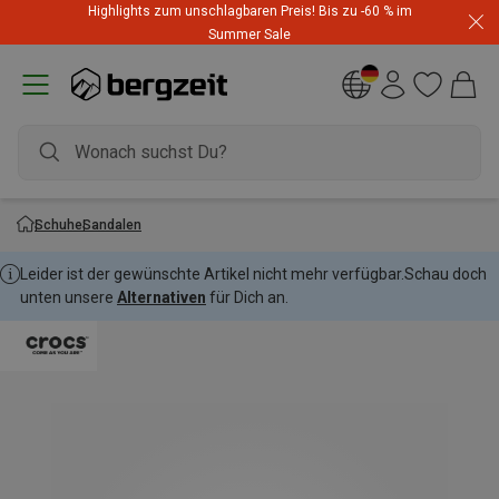
Kaufe mind. 3 Artikel für mind. CHF 200 und spare 10 %
Highlights zum unschlagbaren Preis! Bis zu -60 % im
auf den günstigsten mit Code
Extra10
Summer Sale
Schuhe
Sandalen
Leider ist der gewünschte Artikel nicht mehr verfügbar.
Schau doch
unten unsere
Alternativen
für Dich an.