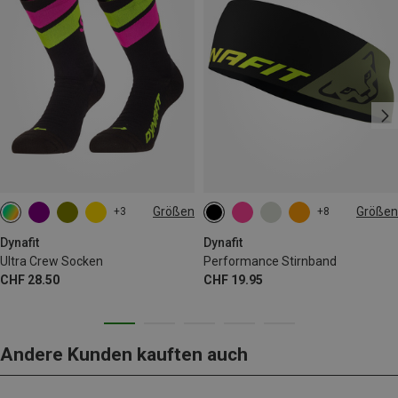
Größen
Größen
+3
+8
35|36|37|38
39|40|41|42
ONE SIZE
43|44|45|46
Dynafit
Dynafit
Ultra Crew Socken
Performance Stirnband
CHF 28.50
CHF 19.95
Andere Kunden kauften auch