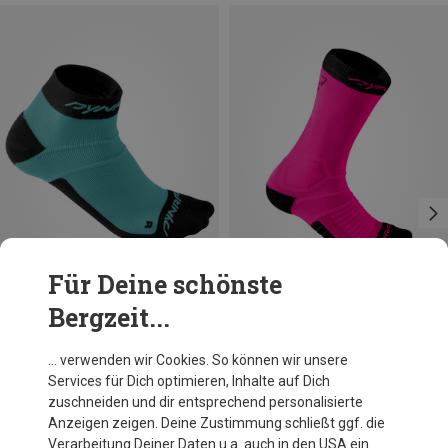
Für Deine schönste
Bergzeit...
Du sparst 50%
Größen
+3
35|36|37|38
39|40|41|42
43|44|45|46
Dynafit
… verwenden wir Cookies. So können wir unsere
Ultra Cushion Socken
Services für Dich optimieren, Inhalte auf Dich
CHF 27.40
zuschneiden und dir entsprechend personalisierte
Anzeigen zeigen. Deine Zustimmung schließt ggf. die
Verarbeitung Deiner Daten u.a. auch in den USA ein.