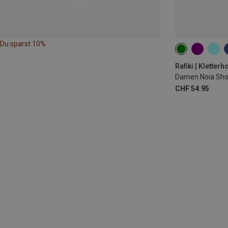
Du sparst 10%
XS
S
M
Rafiki | Kletter
Damen Noia Sho
CHF 54.95