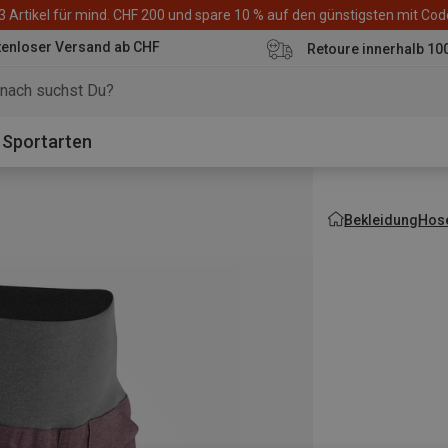
3 Artikel für mind. CHF 200 und spare 10 % auf den günstigsten mit Co
tenloser Versand ab CHF
Retoure innerhalb 10
Sportarten
Bekleidung
Hos