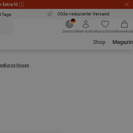
de
Extra10
CO2e-reduzierter Versand
0 Tage
Deutsch
Mein Konto
Wunschliste
Warenkorb
Shop
Magazin
en
Kurze Hosen