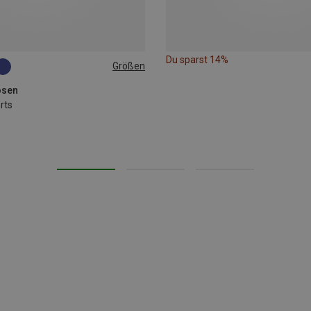
Du sparst 14%
Größen
L
XL
hosen
rts