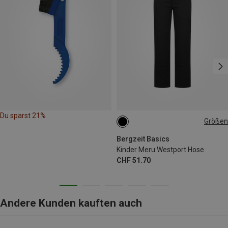
Du sparst 21%
Größen
116
128
140
152
164
Bergzeit Basics
Kinder Meru Westport Hose
CHF 51.70
Andere Kunden kauften auch