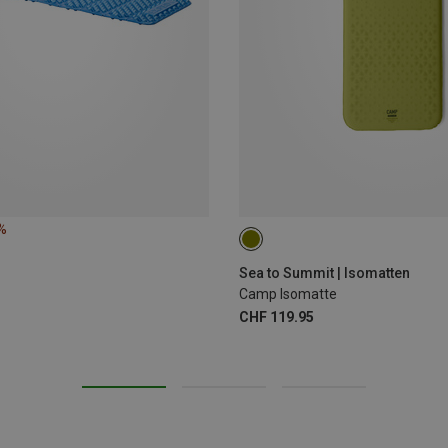
%
198X64CM
Sea to Summit | Isomatten
Camp Isomatte
CHF 119.95