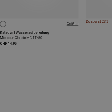
Du sparst 23%
Größen
ONE SIZE
Katadyn | Wasseraufbereitung
Micropur Classic MC 1T/50
CHF 14.95