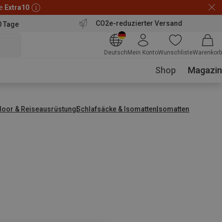
de
Extra10
CO2e-reduzierter Versand
0 Tage
Deutsch
Mein Konto
Wunschliste
Warenkorb
Shop
Magazin
door & Reiseausrüstung
Schlafsäcke & Isomatten
Isomatten