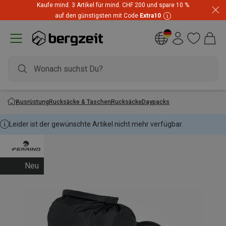
Kaufe mind. 3 Artikel für mind. CHF 200 und spare 10 %
Highlights zum unschlagbaren Preis! Bis zu -60 % im
auf den günstigsten mit Code
Extra10
Summer Sale
Ausrüstung
Rucksäcke & Taschen
Rucksäcke
Daypacks
Leider ist der gewünschte Artikel nicht mehr verfügbar.
Neu