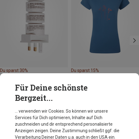
Du sparst 30%
Du sparst 15%
Für Deine schönste
Bergzeit...
… verwenden wir Cookies. So können wir unsere
Services für Dich optimieren, Inhalte auf Dich
Andere Kunden kauften auch
zuschneiden und dir entsprechend personalisierte
Anzeigen zeigen. Deine Zustimmung schließt ggf. die
Verarbeitung Deiner Daten u.a. auch in den USA ein.