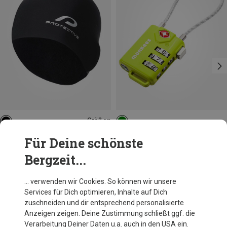
Größen
ONE SIZE
Protective
Munkees
Für Deine schönste
Underhelmet Mütze
TSA Kabel-Zahlenschloss
Bergzeit...
CHF 24.95
CHF 10.95
… verwenden wir Cookies. So können wir unsere
Services für Dich optimieren, Inhalte auf Dich
Andere Kunden kauften auch
zuschneiden und dir entsprechend personalisierte
Anzeigen zeigen. Deine Zustimmung schließt ggf. die
Verarbeitung Deiner Daten u.a. auch in den USA ein.