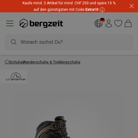
Kaufe mind. 3 Artikel für mind. CHF 200 und spare 10 %
auf den günstigsten mit Code
Extra10
Schuhe
Wanderschuhe & Trekkingschuhe