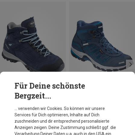
Für Deine schönste
Bergzeit...
Du sparst bis 19%
Größen
Meindl
… verwenden wir Cookies. So können wir unsere
Damen Salo Mid GTX Schuhe
Services für Dich optimieren, Inhalte auf Dich
CHF 259.95
zuschneiden und dir entsprechend personalisierte
Anzeigen zeigen. Deine Zustimmung schließt ggf. die
Verarbeitung Deiner Daten u.a. auch in den USA ein.