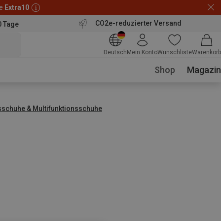
de
Extra10
CO2e-reduzierter Versand
0 Tage
Deutsch
Mein Konto
Wunschliste
Warenkorb
Shop
Magazin
sschuhe & Multifunktionsschuhe