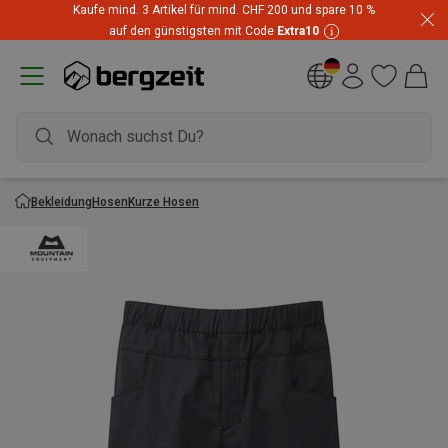
Kaufe mind. 3 Artikel für mind. CHF 200 und spare 10 %
auf den günstigsten mit Code
Extra10
Bekleidung
Hosen
Kurze Hosen