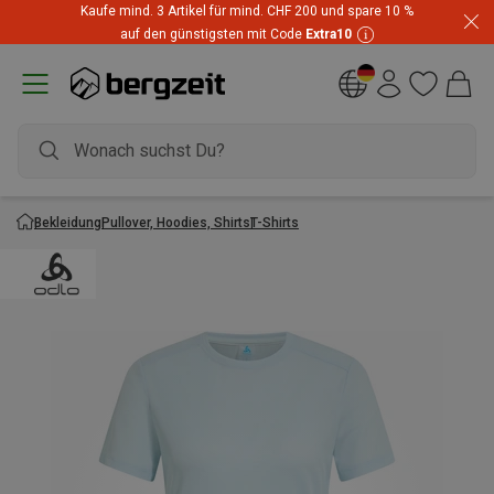
Kaufe mind. 3 Artikel für mind. CHF 200 und spare 10 %
auf den günstigsten mit Code
Extra10
Bekleidung
Pullover, Hoodies, Shirts
T-Shirts