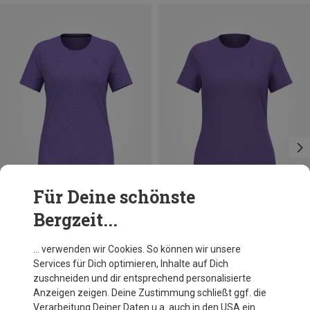
Für Deine schönste
Bergzeit...
Du sparst 16%
Größen
+4
XS
S
XL
Odlo
… verwenden wir Cookies. So können wir unsere
Damen Cardada T-Shirt
Services für Dich optimieren, Inhalte auf Dich
CHF 49.95
zuschneiden und dir entsprechend personalisierte
Anzeigen zeigen. Deine Zustimmung schließt ggf. die
Verarbeitung Deiner Daten u.a. auch in den USA ein.