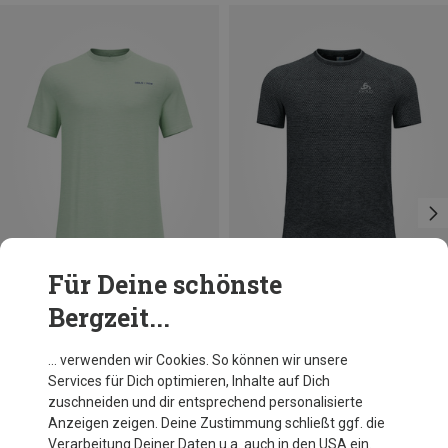
Für Deine schönste
Bergzeit...
Du sparst 40%
Größen
S
Odlo
… verwenden wir Cookies. So können wir unsere
Herren Odlo X Pow Merino Tencel T-Shirt
Services für Dich optimieren, Inhalte auf Dich
CHF 79.95
zuschneiden und dir entsprechend personalisierte
Anzeigen zeigen. Deine Zustimmung schließt ggf. die
Verarbeitung Deiner Daten u.a. auch in den USA ein.