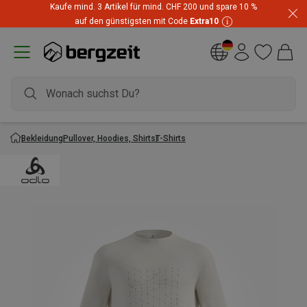
Kaufe mind. 3 Artikel für mind. CHF 200 und spare 10 %
auf den günstigsten mit Code
Extra10
Bekleidung
Pullover, Hoodies, Shirts
T-Shirts