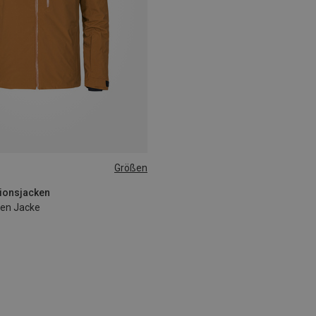
Größen
tionsjacken
len Jacke