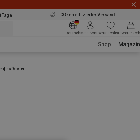
de
Extra10
CO2e-reduzierter Versand
0 Tage
Deutsch
Mein Konto
Wunschliste
Warenkorb
Shop
Magazin
en
Laufhosen