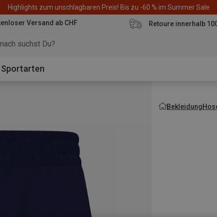
3 Artikel für mind. CHF 200 und spare 10 % auf den günstigsten mit Co
tenloser Versand ab CHF
Retoure innerhalb 10
Sportarten
Bekleidung
Hos