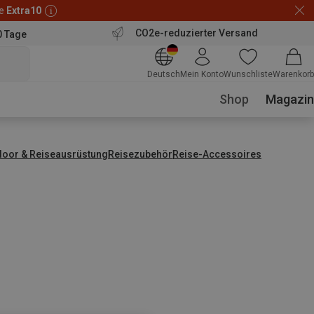
de
Extra10
CO2e-reduzierter Versand
0 Tage
Deutsch
Mein Konto
Wunschliste
Warenkorb
Shop
Magazin
door & Reiseausrüstung
Reisezubehör
Reise-Accessoires