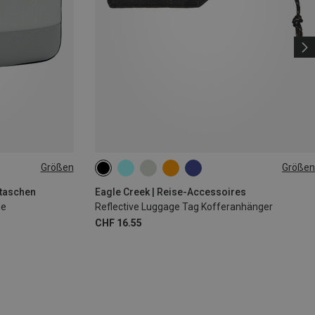
Größen
Größen
ONE SIZE
ktaschen
Eagle Creek | Reise-Accessoires
he
Reflective Luggage Tag Kofferanhänger
CHF 16.55