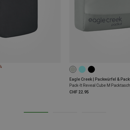
%
7L | M
Eagle Creek | Packwürfel & Pac
Pack-It Reveal Cube M Packtasc
CHF 22.95