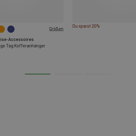
Du sparst 20%
Größen
eise-Accessoires
age Tag Kofferanhänger