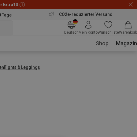
de
Extra10
CO2e-reduzierter Versand
0 Tage
Deutsch
Mein Konto
Wunschliste
Warenkorb
Shop
Magazin
en
Tights & Leggings