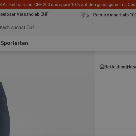
3 Artikel für mind. CHF 200 und spare 10 % auf den günstigsten mit Co
tenloser Versand ab CHF
Retoure innerhalb 10
Sportarten
Bekleidung
Hos