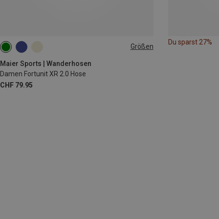
Du sparst 27%
Größen
XS
S
M
L
XL
XXL
Maier Sports | Wanderhosen
Damen Fortunit XR 2.0 Hose
CHF 79.95