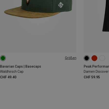
Größen
ONE SIZE
XS
S
M
Bavarian Caps | Basecaps
Peak Performan
Waldhirsch Cap
Damen Discover
CHF 49.40
CHF 59.95