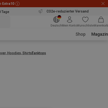
de
Extra10
CO2e-reduzierter Versand
0 Tage
Deutsch
Mein Konto
Wunschliste
Warenkorb
Shop
Magazin
over, Hoodies, Shirts
Tanktops