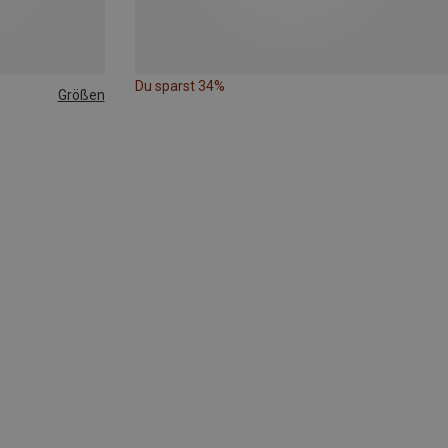
Du sparst 34%
Größen