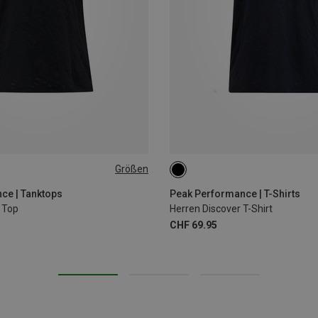
Größen
L
S
M
L
XL
ce | Tanktops
Peak Performance | T-Shirts
 Top
Herren Discover T-Shirt
CHF 69.95