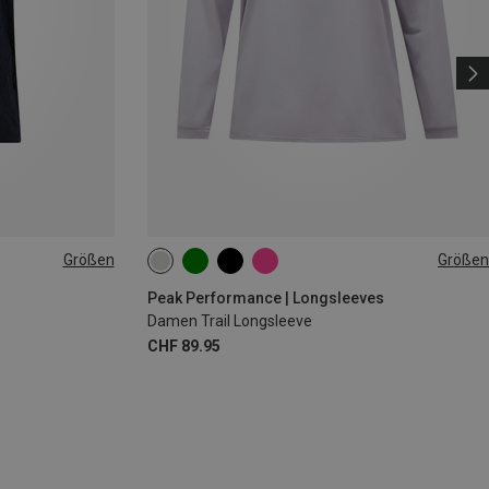
Größen
Größen
S
M
L
Peak Performance | Longsleeves
Damen Trail Longsleeve
CHF 89.95