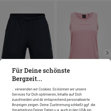
Für Deine schönste
Bergzeit...
Größen
Größen
XS
L
XS
S
Peak Performance
Peak Performance
… verwenden wir Cookies. So können wir unsere
Damen Outdoor Cargo Shorts
Damen Active Top
Services für Dich optimieren, Inhalte auf Dich
CHF 109.95
CHF 39.95
zuschneiden und dir entsprechend personalisierte
Anzeigen zeigen. Deine Zustimmung schließt ggf. die
Verarbeitung Deiner Daten u.a. auch in den USA ein.