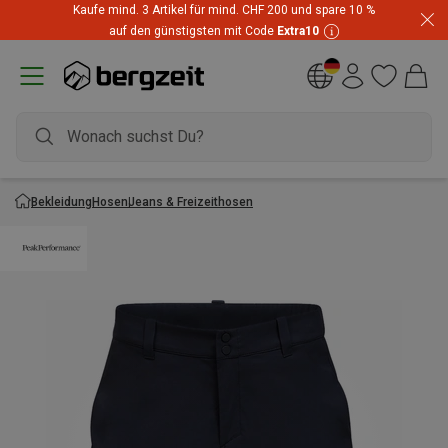
Kaufe mind. 3 Artikel für mind. CHF 200 und spare 10 %
auf den günstigsten mit Code
Extra10
Bekleidung
Hosen
Jeans & Freizeithosen