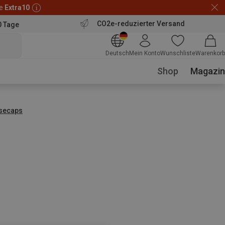
de
Extra10
CO2e-reduzierter Versand
0 Tage
Deutsch
Mein Konto
Wunschliste
Warenkorb
Shop
Magazin
secaps