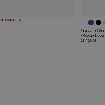
Du sparst 16%
ONE SIZE
Patagonia | Ba
P-6 Logo Trucke
CHF 39.95