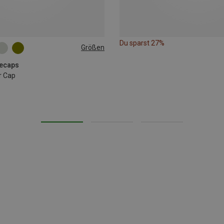
Du sparst 27%
Größen
secaps
r Cap