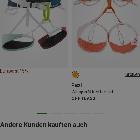
Du sparst 15%
Größen
65-71CM
71-77CM
77-84CM
84-92CM
Petzl
Whisper® Klettergurt
CHF 169.30
Andere Kunden kauften auch