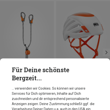
Für Deine schönste
Bergzeit...
Du sparst 10%
Größen
48-58CM
53-61CM
Petzl
… verwenden wir Cookies. So können wir unsere
Sirocco Kletterhelm
Services für Dich optimieren, Inhalte auf Dich
CHF 117.50
zuschneiden und dir entsprechend personalisierte
Anzeigen zeigen. Deine Zustimmung schließt ggf. die
Verarbeitung Deiner Daten u.a. auch in den USA ein.