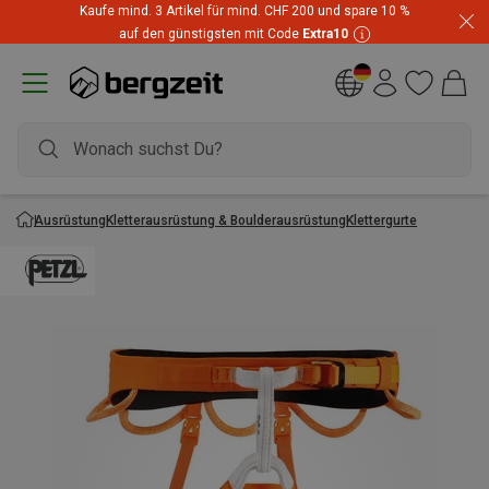
Kaufe mind. 3 Artikel für mind. CHF 200 und spare 10 %
Highlights zum unschlagbaren Preis! Bis zu -60 % im
auf den günstigsten mit Code
Extra10
Summer Sale
Ausrüstung
Kletterausrüstung & Boulderausrüstung
Klettergurte