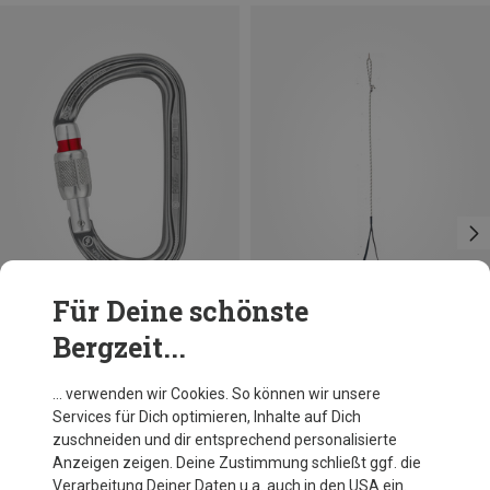
Für Deine schönste
Bergzeit...
Größen
SCREW-LOCK
Petzl
Petzl
… verwenden wir Cookies. So können wir unsere
Am'D Screw-Lock Karabiner
Footcord Trittschlinge
Services für Dich optimieren, Inhalte auf Dich
CHF 18.55
CHF 24.80
zuschneiden und dir entsprechend personalisierte
Anzeigen zeigen. Deine Zustimmung schließt ggf. die
Verarbeitung Deiner Daten u.a. auch in den USA ein.