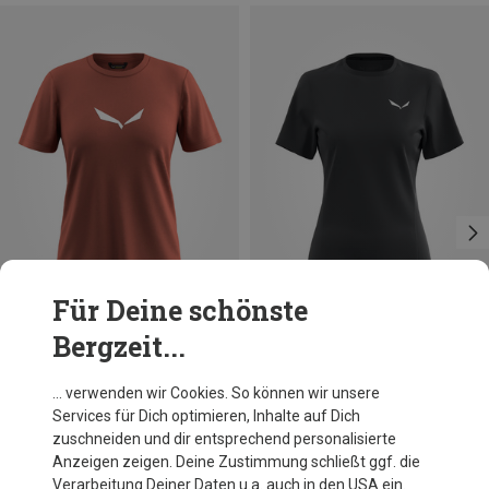
Für Deine schönste
Bergzeit...
Du sparst 15%
Größen
+1
XS
S
M
L
XL
Salewa
… verwenden wir Cookies. So können wir unsere
Damen Puez Dry T-Shirt
Services für Dich optimieren, Inhalte auf Dich
CHF 49.95
zuschneiden und dir entsprechend personalisierte
Anzeigen zeigen. Deine Zustimmung schließt ggf. die
Verarbeitung Deiner Daten u.a. auch in den USA ein.