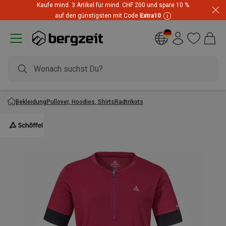
Kaufe mind. 3 Artikel für mind. CHF 200 und spare 10 %
auf den günstigsten mit Code
Extra10
Bekleidung
Pullover, Hoodies, Shirts
Radtrikots