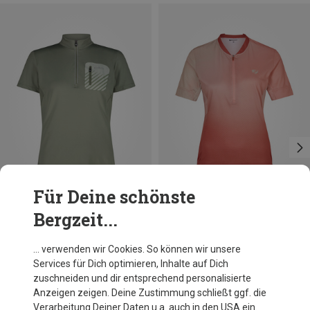
Für Deine schönste
Bergzeit...
Du sparst 72%
Größen
+5
CMP
… verwenden wir Cookies. So können wir unsere
Damen Radtrikot
Services für Dich optimieren, Inhalte auf Dich
CHF 37.20
zuschneiden und dir entsprechend personalisierte
Anzeigen zeigen. Deine Zustimmung schließt ggf. die
Verarbeitung Deiner Daten u.a. auch in den USA ein.