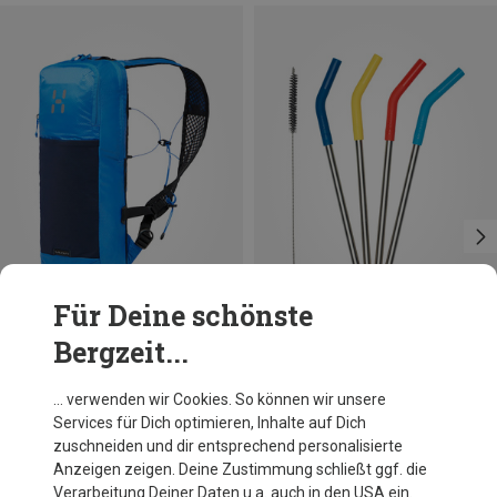
Für Deine schönste
Bergzeit...
Du sparst 48%
Größen
ONE SIZE
Klean Kanteen
… verwenden wir Cookies. So können wir unsere
4er Pack Trinkhalme
Services für Dich optimieren, Inhalte auf Dich
CHF 14.95
zuschneiden und dir entsprechend personalisierte
Anzeigen zeigen. Deine Zustimmung schließt ggf. die
Verarbeitung Deiner Daten u.a. auch in den USA ein.