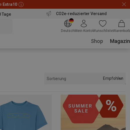
de
Extra10
CO2e-reduzierter Versand
0 Tage
Deutsch
Mein Konto
Wunschliste
Warenkorb
Shop
Magazin
Empfohlen
Sortierung