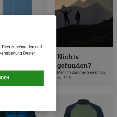
uf Dich zuschneiden und
rst 30%
Verarbeitung Deiner
Nichts
gefunden?
Mehr im Summer Sale mit bis
NDEN
zu -60 %