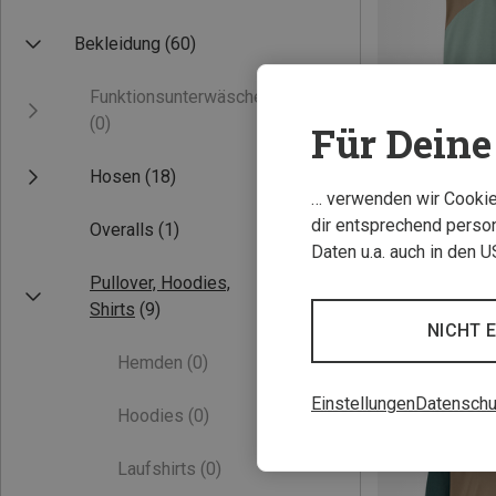
Bekleidung
(60)
Funktionsunterwäsche
(0)
Für Deine 
Hosen
(18)
… verwenden wir Cookies
Du sparst 29%
dir entsprechend person
Overalls
(1)
Daten u.a. auch in den 
Pullover, Hoodies,
Shirts
(9)
NICHT 
Hemden
(0)
Einstellungen
Datenschu
Hoodies
(0)
Laufshirts
(0)